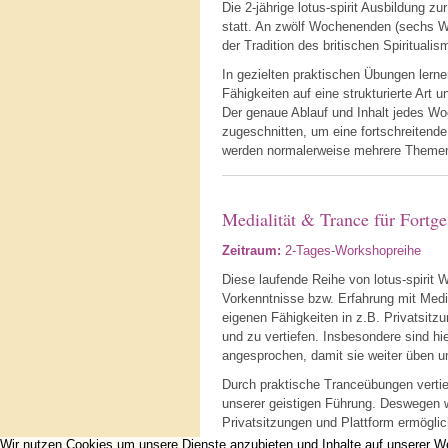
Die 2-jährige lotus-spirit Ausbildung z
statt. An zwölf Wochenenden (sechs Wo
der Tradition des britischen Spirituali
In gezielten praktischen Übungen lern
Fähigkeiten auf eine strukturierte Art
Der genaue Ablauf und Inhalt jedes Wo
zugeschnitten, um eine fortschreitend
werden normalerweise mehrere Themen 
Medialität & Trance für Fortge
Zeitraum:
2-Tages-Workshopreihe
Diese laufende Reihe von lotus-spirit W
Vorkenntnisse bzw. Erfahrung mit Media
eigenen Fähigkeiten in z.B. Privatsitz
und zu vertiefen. Insbesondere sind hi
angesprochen, damit sie weiter üben u
Durch praktische Tranceübungen vertie
unserer geistigen Führung. Deswegen w
Privatsitzungen und Plattform ermöglic
Wir nutzen Cookies um unsere Dienste anzubieten und Inhalte auf unserer W