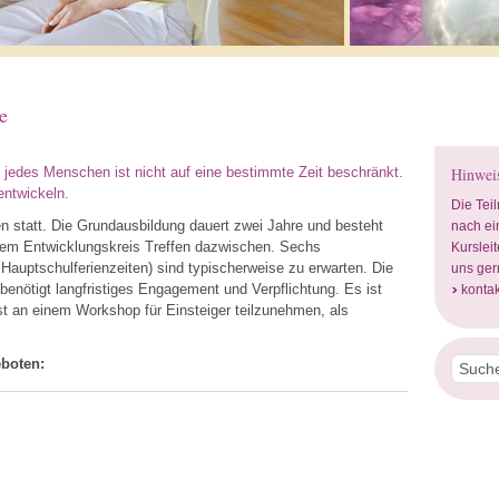
e
g jedes Menschen ist nicht auf eine bestimmte Zeit beschränkt.
Hinweis
entwickeln.
Die Tei
en statt. Die Grundausbildung dauert zwei Jahre und besteht
nach ei
em Entwicklungskreis Treffen dazwischen. Sechs
Kurslei
auptschulferienzeiten) sind typischerweise zu erwarten. Die
uns ger
enötigt langfristiges Engagement und Verpflichtung. Es ist
kontak
t an einem Workshop für Einsteiger teilzunehmen, als
boten:
Suche