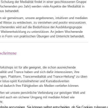
ur Schulung der Medialität findet in einer geschlossenen Gruppe
chenenden pro Jahr) werden viele Aspekte der Medialität in
smus behandelt.
en wir gemeinsam, unsere angeborenen, intuitiven und medialen
 und Weise zu entdecken, zu verstehen und positiv einzusetzen.
chenendes wird auf die Bedürfnisse der Ausbildungsgruppe
e Weiterentwicklung zu unterstützen. An jedem Wochenende
in Form von praktischen Übungen und Unterricht behandelt.
schrittene
orkshops ist für alle geeignet, die schon ausreichende
lität und Trance haben und sich dafür interessieren, ihre
ungen, Plattform, Trancemedialität und Trance-Heilung* zu üben
er lotus-spirit Kursteilnehmer und Kursabsolventen
nd dadurch Ihre Fähigkeiten als Medien vertiefen können.
fen wir unsere persönliche Verbindung zur geistigen Welt und
ird auch ein sicherer Umgang mit medialer Arbeit wie
ht.
ebsite anzuzeigen. Sie können selbst entscheiden, ob Sie Cookies zulassen